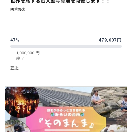
世界を旅する没入型写真展を開催します！！
國重優太
47%
479,607円
1,000,000 円
終了
芸術