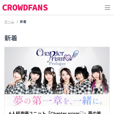
ホーム
新着
新着
6人組声優ユニット「Chapter prism♡」夢の第