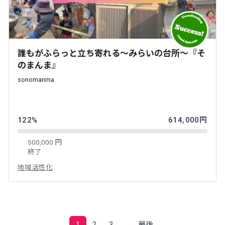
誰もがふらっと立ち寄れる～みらいの台所～『そ
のまんま』
sonomanma
122%
614,000円
500,000 円
終了
地域活性化
1
2
3
最後