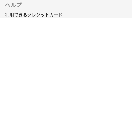
ヘルプ
利用できるクレジットカード
コンビニでのお支払い方法
銀行振込でのお支払い方法
オークション支援の仕組み
支援金の安全な管理と送金について
会社情報
お問合わせ
運営会社
利用規約
プライバシーポリシー
CROWDFANS © 2026. All rights reserved