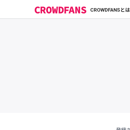
CROWDFANSと