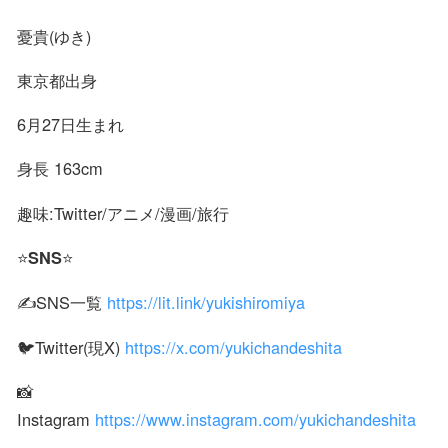
憂貴(ゆき)
東京都出身
6月27日生まれ
身長 163cm
趣味:Twitter/アニメ/漫画/旅行
⭐️
⭐️
SNS
✍️SNS一覧
https://lit.link/yukishiromiya
🐦Twitter(現X)
https://x.com/yukichandeshita
📸
Instagram
https://www.instagram.com/yukichandeshita