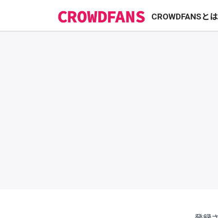
CROWDFANSと