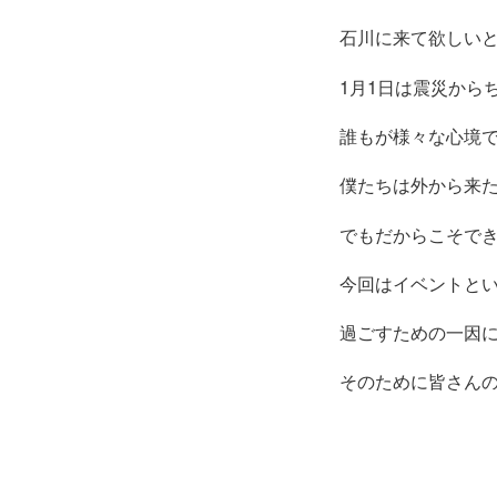
石川に来て欲しい
1月1日は震災から
誰もが様々な心境で
僕たちは外から来
でもだからこそで
今回はイベントと
過ごすための一因
そのために皆さん